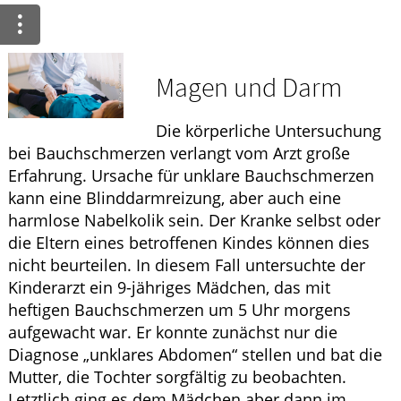
Ratgeber
Krankheiten & Therapie
Magen und Darm
ELTERN UND KIND
Die körperliche Untersuchung
GESUND IM ALTER
bei Bauchschmerzen verlangt vom Arzt große
Erfahrung. Ursache für unklare Bauchschmerzen
kann eine Blinddarmreizung, aber auch eine
harmlose Nabelkolik sein. Der Kranke selbst oder
die Eltern eines betroffenen Kindes können dies
nicht beurteilen. In diesem Fall untersuchte der
Kinderarzt ein 9-jähriges Mädchen, das mit
heftigen Bauchschmerzen um 5 Uhr morgens
aufgewacht war. Er konnte zunächst nur die
Diagnose „unklares Abdomen“ stellen und bat die
Mutter, die Tochter sorgfältig zu beobachten.
Letztlich ging es dem Mädchen aber dann im